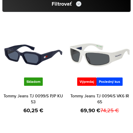
Filtrovať
Skladom
Výpredaj
Posledný kus
Tommy Jeans TJ 0099/S PJP KU
Tommy Jeans TJ 0094/S VK6 IR
53
65
60,25 €
69,90 €
74,25 €