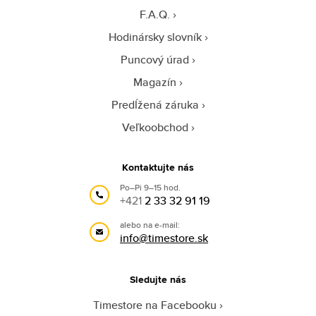
F.A.Q.
Hodinársky slovník
Puncový úrad
Magazín
Predĺžená záruka
Veľkoobchod
Kontaktujte nás
Po–Pi 9–15 hod.
+421
2 33 32 91 19
alebo na e-mail:
info@timestore.sk
Sledujte nás
Timestore na Facebooku