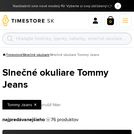
Naskladnili sme nové modely 👓 Vyberte si svoj obľúbený 👉
0
Timestore
Slnečné okuliare
Slnečné okuliare Tommy Jeans
Slnečné okuliare Tommy
Jeans
Tommy Jeans
zrušiť filter
76 produktov