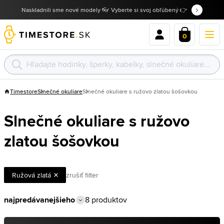
Naskladnili sme nové modely 👓 Vyberte si svoj obľúbený 👉
0
Timestore
Slnečné okuliare
Slnečné okuliare s ružovo zlatou šošovkou
Slnečné okuliare s ružovo
zlatou šošovkou
Ružová zlatá
zrušiť filter
8 produktov