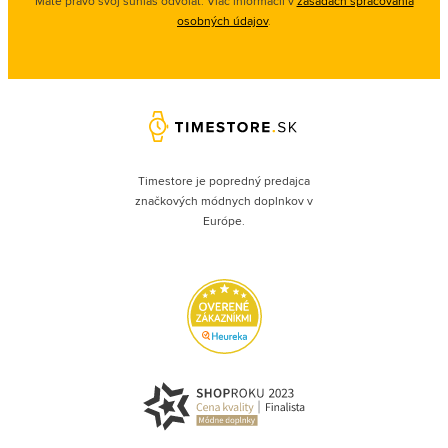
Máte právo svoj súhlas odvolať. Viac informácií v
zásadách spracovania
osobných údajov
.
Timestore je popredný predajca
značkových módnych doplnkov v
Európe.