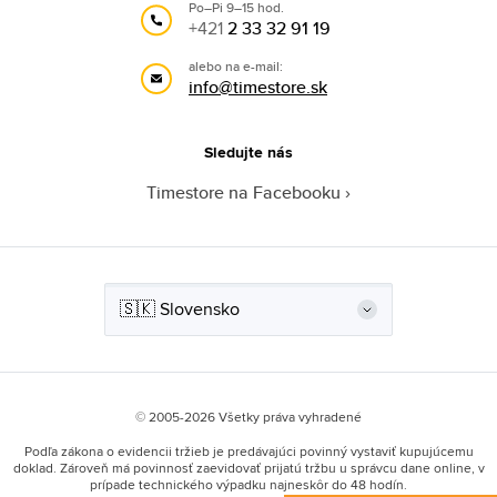
Po–Pi 9–15 hod.
+421
2 33 32 91 19
alebo na e-mail:
info@timestore.sk
Sledujte nás
Timestore na Facebooku
© 2005-2026 Všetky práva vyhradené
Podľa zákona o evidencii tržieb je predávajúci povinný vystaviť kupujúcemu
doklad. Zároveň má povinnosť zaevidovať prijatú tržbu u správcu dane online, v
prípade technického výpadku najneskôr do 48 hodín.