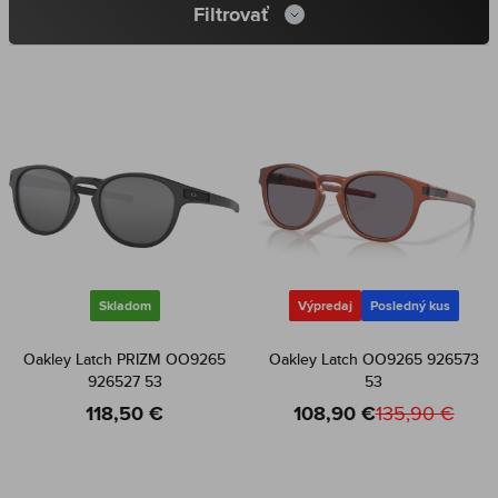
Filtrovať
Skladom
Výpredaj
Posledný kus
Oakley Latch PRIZM OO9265
Oakley Latch OO9265 926573
926527 53
53
118,50 €
108,90 €
135,90 €