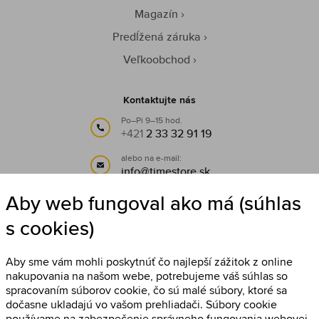
Magazín
Predĺžená záruka
Veľkoobchod
Kontaktujte nás
Po–Pi 9–15 hod.
+421
2 33 32 91 19
alebo na e-mail:
info@timestore.sk
Aby web fungoval ako má (súhlas
Sledujte nás
s cookies)
Timestore na Facebooku
Aby sme vám mohli poskytnúť čo najlepší zážitok z online
nakupovania na našom webe, potrebujeme váš súhlas so
spracovaním súborov cookie, čo sú malé súbory, ktoré sa
dočasne ukladajú vo vašom prehliadači. Súbory cookie
používame na zabezpečenie správneho fungovania webovej