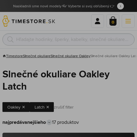
Naskladnili sme nové modely 👓 Vyberte si svoj obľúbený 👉
0
Timestore
Slnečné okuliare
Slnečné okuliare Oakley
Slnečné okuliare Oakley Lat
Slnečné okuliare Oakley
Latch
Oakley
Latch
zrušiť filter
17 produktov