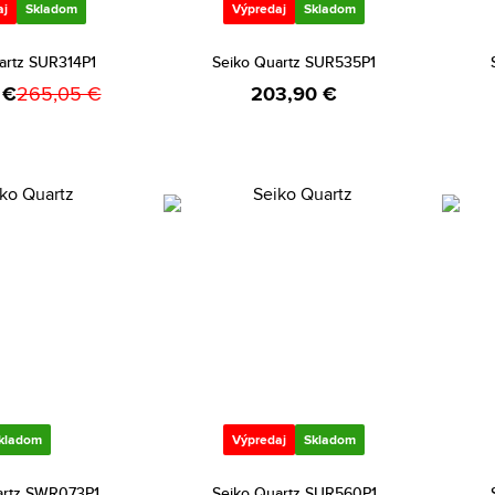
aj
Skladom
Výpredaj
Skladom
artz SUR314P1
Seiko Quartz SUR535P1
 €
265,05 €
203,90 €
kladom
Výpredaj
Skladom
artz SWR073P1
Seiko Quartz SUR560P1