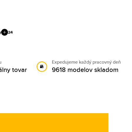
y
24
u
Expedujeme každý pracovný deň
álny tovar
9618 modelov skladom