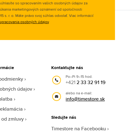
úhlasíte so spracovaním vašich osobných údajov za
úkania marketingových oznámení od spoločnosti
 s. r. o. Máte právo svoj súhlas odvolať. Viac informácií
spracovania osobných údajov
.
ormácie
Kontaktujte nás
Po–Pi 9–15 hod.
podmienky
+421
2 33 32 91 19
obných údajov
alebo na e-mail:
platba
info@timestore.sk
reklamácia
Sledujte nás
 od zmluvy
Timestore na Facebooku