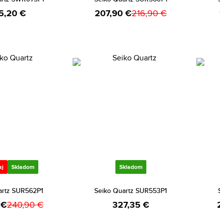
5,20 €
207,90 €
216,90 €
aj
Skladom
Skladom
artz SUR562P1
Seiko Quartz SUR553P1
 €
240,90 €
327,35 €