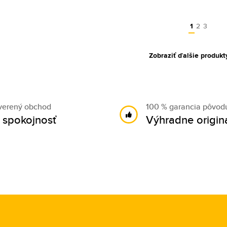
1
2
3
Zobraziť ďalšie produkt
verený obchod
100 % garancia pôvod
 spokojnosť
Výhradne origin