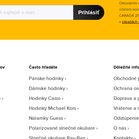
Odoslaním s
účelom pon
Prihlásiť
CANADA 2015
v
zásadách 
tov
Často hľadáte
Dôležité inf
Pánske hodinky
Obchodné 
Dámske hodinky
Ochrana os
e
Hodinky Casio
Doprava a 
Hodinky Michael Kors
Vrátenie a 
Náramky Guess
Odstúpenie
Polarizované slnečné okuliare
O nás
Slnečné okuliare Ray-Ban
Kontakty