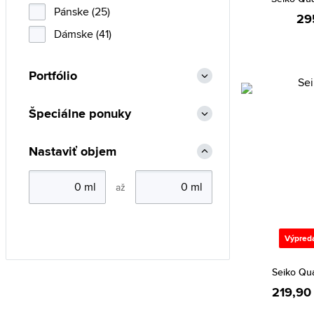
Pánske (25)
29
Dámske (41)
Portfólio
Špeciálne ponuky
Nastaviť objem
až
Výpred
Seiko Qu
219,90