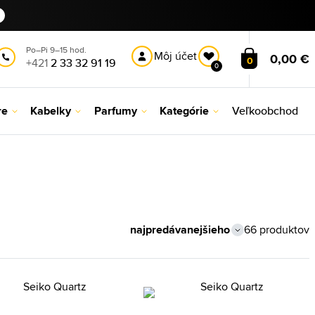
Po–Pi 9–15 hod.
Môj účet
0,00 €
0
+421
2 33 32 91 19
0
re
Kabelky
Parfumy
Kategórie
Veľkoobchod
66 produktov