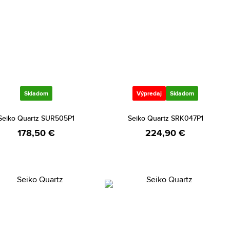
Skladom
Výpredaj
Skladom
Seiko Quartz SUR505P1
Seiko Quartz SRK047P1
178,50 €
224,90 €