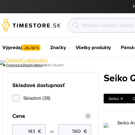
Výpredaj
Značky
Všetky produkty
Pánsk
-20–50 %
Timestore
Značky
Seiko
Seiko Quartz
Seiko 
Skladová dostupnosť
Skladom (38)
Seiko
Q
Cena
až