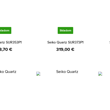
kladom
Skladom
artz SUR353P1
Seiko Quartz SUR373P1
8,70 €
319,00 €