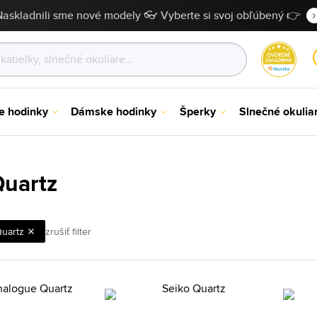
Naskladnili sme nové modely 👓 Vyberte si svoj obľúbený 👉
e hodinky
Dámske hodinky
Šperky
Slnečné okulia
Quartz
uartz
zrušiť filter