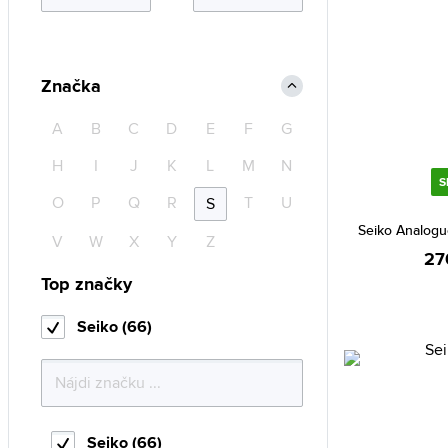
Značka
A
B
C
D
E
F
G
H
I
J
K
L
M
N
S
O
P
Q
R
T
U
S
Seiko Analog
V
W
X
Y
Z
27
Top značky
Seiko (66)
Seiko (66)