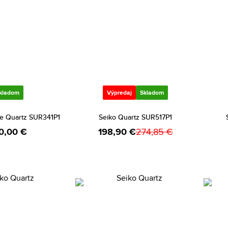
kladom
Výpredaj
Skladom
ue Quartz SUR341P1
Seiko Quartz SUR517P1
0,00 €
198,90 €
274,85 €