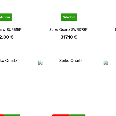
kladom
Skladom
artz SUR515P1
Seiko Quartz SWR078P1
2,00 €
317,10 €