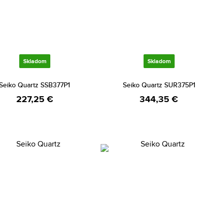
Skladom
Skladom
Seiko Quartz SSB377P1
Seiko Quartz SUR375P1
227,25 €
344,35 €