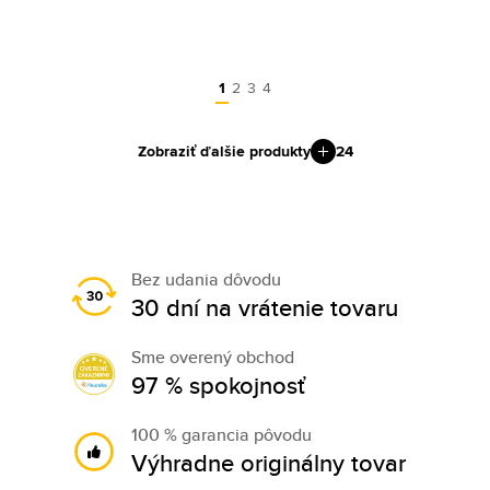
1
2
3
4
Zobraziť ďalšie produkty
24
Bez udania dôvodu
30 dní na vrátenie tovaru
Sme overený obchod
97 % spokojnosť
100 % garancia pôvodu
Výhradne originálny tovar