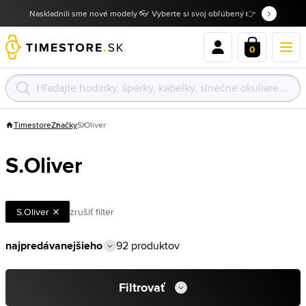
Naskladnili sme nové modely 👓 Vyberte si svoj obľúbený 👉
0
Timestore
Značky
S.Oliver
S.Oliver
S.Oliver
zrušiť filter
92 produktov
Filtrovať