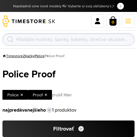
Naskladnili sme nové modely 👓 Vyberte si svoj obľúbený 👉
0
Timestore
Značky
Police
Police Proof
Police Proof
Police
Proof
zrušiť filter
1 produktov
Filtrovať