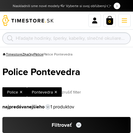
Naskladnili sme nové modely 👓 Vyberte si svoj obľúbený 👉
0
Timestore
Značky
Police
Police Pontevedra
Police Pontevedra
Police
Pontevedra
zrušiť filter
1 produktov
Filtrovať