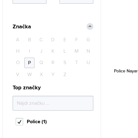
Značka
A
B
C
D
E
F
G
H
I
J
K
L
M
N
O
Q
R
S
T
U
P
Police Naya
V
W
X
Y
Z
Top značky
Police (1)