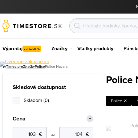
Výpredaj
Značky
Všetky produkty
Pánsk
-20–50 %
Timestore
Značky
Police
Police Nayara
Police
Skladová dostupnosť
Skladom (0)
Police
Cena
až