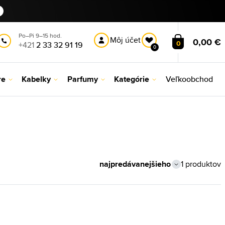
Po–Pi 9–15 hod.
Môj účet
0,00 €
0
+421
2 33 32 91 19
0
re
Kabelky
Parfumy
Kategórie
Veľkoobchod
1 produktov