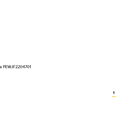
ra PEWJF2204701
1