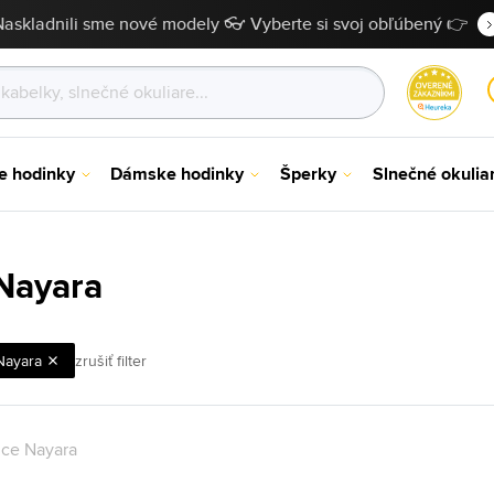
Naskladnili sme nové modely 👓 Vyberte si svoj obľúbený 👉
e hodinky
Dámske hodinky
Šperky
Slnečné okulia
 Nayara
Nayara
zrušiť filter