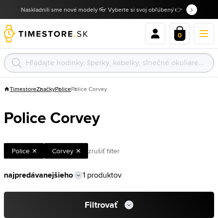
Naskladnili sme nové modely 👓 Vyberte si svoj obľúbený 👉
0
Timestore
Značky
Police
Police Corvey
Police Corvey
Police
Corvey
zrušiť filter
1 produktov
Filtrovať