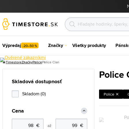
Výpredaj
Značky
Všetky produkty
Pánsk
-20–50 %
Timestore
Značky
Police
Police Clan
Police 
Skladová dostupnosť
Skladom (0)
Police
Cena
až