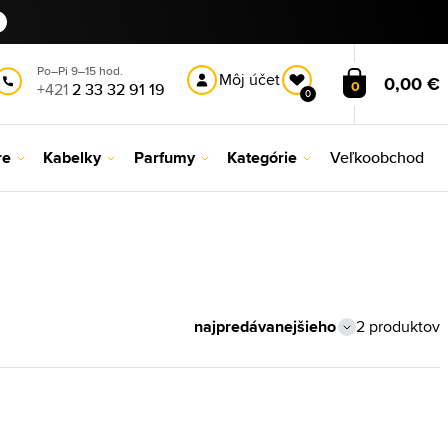
Po–Pi 9–15 hod.
Môj účet
0,00 €
0
+421
2 33 32 91 19
0
re
Kabelky
Parfumy
Kategórie
Veľkoobchod
2 produktov