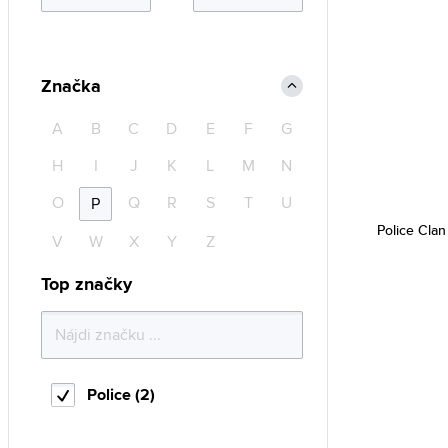
Značka
A
B
C
D
E
F
G
H
I
J
K
L
M
N
O
Q
R
S
T
U
P
Police Cla
V
W
X
Y
Z
Top značky
Police (2)