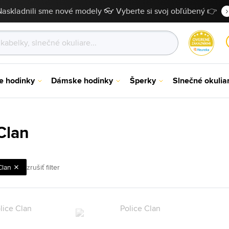
Naskladnili sme nové modely 👓 Vyberte si svoj obľúbený 👉
e hodinky
Dámske hodinky
Šperky
Slnečné okulia
Clan
Clan
zrušiť filter