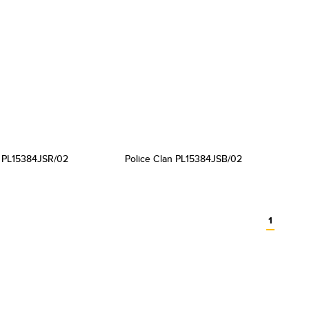
n PL15384JSR/02
Police Clan PL15384JSB/02
1