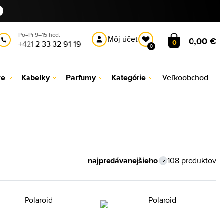
Po–Pi 9–15 hod.
Môj účet
0,00 €
0
+421
2 33 32 91 19
0
re
Kabelky
Parfumy
Kategórie
Veľkoobchod
108 produktov