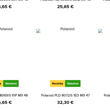
,65 €
25,65 €
a
Skladom
Novinka
Skladom
 8069/S PJP M9 48
Polaroid PLD 8072/S 1ED M9 47
Pol
,65 €
32,30 €