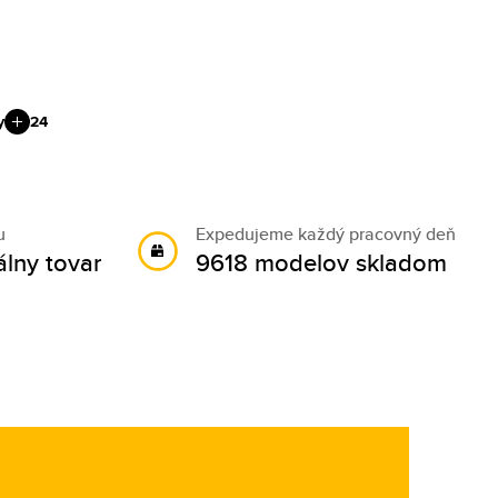
y
24
u
Expedujeme každý pracovný deň
álny tovar
9618 modelov skladom