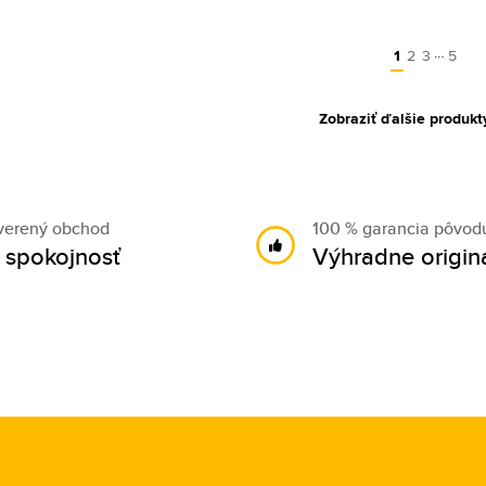
…
1
2
3
5
Zobraziť ďalšie produkt
verený obchod
100 % garancia pôvod
 spokojnosť
Výhradne origin