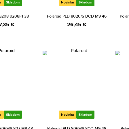
a
Skladom
Novinka
Skladom
9208 9208F1 38
Polaroid PLD 8020/S DCD M9 46
Pola
7,35 €
26,45 €
a
Skladom
Novinka
Skladom
 8069/S 807 M9 48
Polaroid PLD 8069/S 8CQ M9 48
Pola