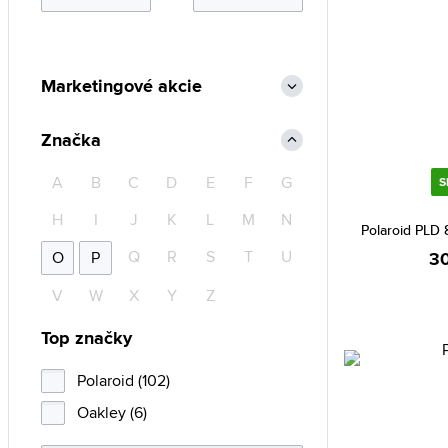
Marketingové akcie
Značka
A
B
C
D
E
F
G
S
H
I
J
K
L
M
N
Polaroid PLD
Q
R
S
T
U
O
P
30
V
W
X
Y
Z
Top značky
Polaroid (102)
Oakley (6)