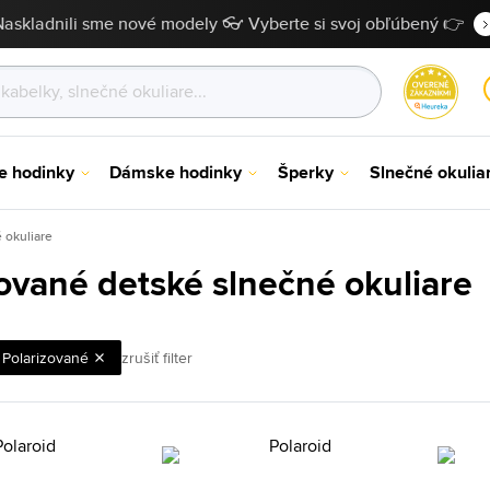
Naskladnili sme nové modely 👓 Vyberte si svoj obľúbený 👉
e hodinky
Dámske hodinky
Šperky
Slnečné okulia
 okuliare
zované detské slnečné okuliare
Polarizované
zrušiť filter