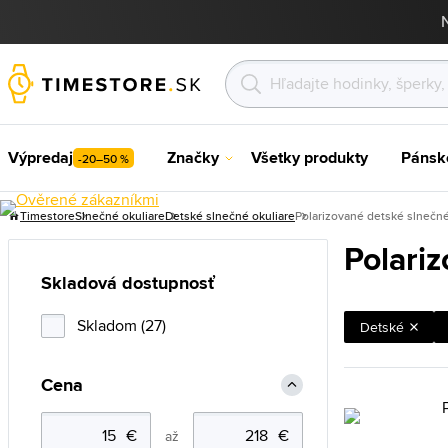
Výpredaj
Značky
Všetky produkty
Pánsk
-20–50 %
Timestore
Slnečné okuliare
Detské slnečné okuliare
Polarizované detské slnečné
Polari
Skladová dostupnosť
Skladom (27)
Detské
Cena
až