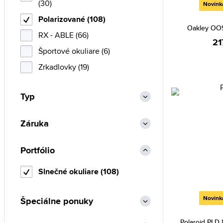
(30)
Novink
Polarizované (108)
Oakley OO
RX - ABLE (66)
21
Športové okuliare (6)
Zrkadlovky (19)
Typ
Záruka
Portfólio
Slnečné okuliare (108)
Novink
Špeciálne ponuky
Polaroid PLD