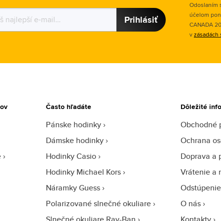
Odoslaním s
účelom pon
Prihlásiť
CANADA 2015
v
zásadách 
tov
Často hľadáte
Dôležité inf
Pánske hodinky
Obchodné 
Dámske hodinky
Ochrana os
e
Hodinky Casio
Doprava a 
Hodinky Michael Kors
Vrátenie a 
Náramky Guess
Odstúpenie
Polarizované slnečné okuliare
O nás
Slnečné okuliare Ray-Ban
Kontakty