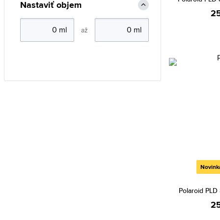
Nastaviť objem
25
až
Novink
Polaroid PLD
25