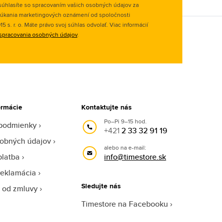
úhlasíte so spracovaním vašich osobných údajov za
úkania marketingových oznámení od spoločnosti
 s. r. o. Máte právo svoj súhlas odvolať. Viac informácií
spracovania osobných údajov
.
ormácie
Kontaktujte nás
Po–Pi 9–15 hod.
podmienky
+421
2 33 32 91 19
obných údajov
alebo na e-mail:
platba
info@timestore.sk
reklamácia
Sledujte nás
 od zmluvy
Timestore na Facebooku