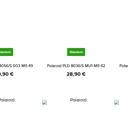
kladom
Skladom
 8056/S 003 M9 49
Polaroid PLD 8036/S MU1 M9 42
Pola
,90 €
28,90 €