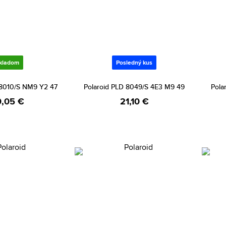
kladom
Posledný kus
 8010/S NM9 Y2 47
Polaroid PLD 8049/S 4E3 M9 49
Pola
,05 €
21,10 €