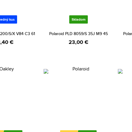
ledný kus
Skladom
6200/S/X V84 C3 61
Polaroid PLD 8059/S 35J M9 45
Pola
1,40 €
23,00 €