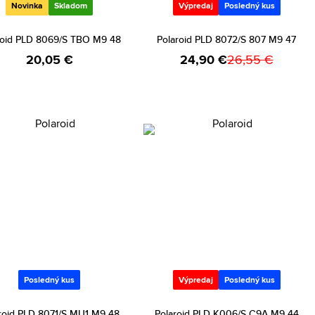
Novinka
Skladom
Výpredaj
Posledný kus
roid PLD 8069/S TBO M9 48
Polaroid PLD 8072/S 807 M9 47
20,05 €
24,90 €
26,55 €
Posledný kus
Výpredaj
Posledný kus
roid PLD 8071/S MU1 M9 48
Polaroid PLD K006/S C9A M9 44