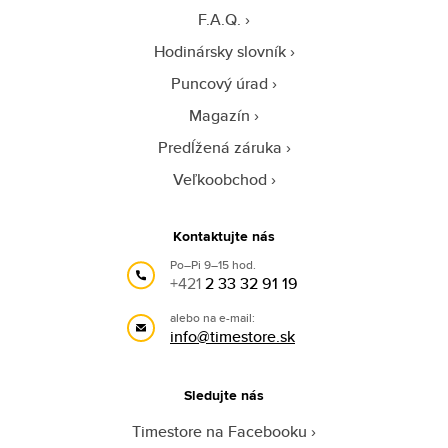
F.A.Q.
Hodinársky slovník
Puncový úrad
Magazín
Predĺžená záruka
Veľkoobchod
Kontaktujte nás
Po–Pi 9–15 hod.
+421
2 33 32 91 19
alebo na e-mail:
info@timestore.sk
Sledujte nás
Timestore na Facebooku