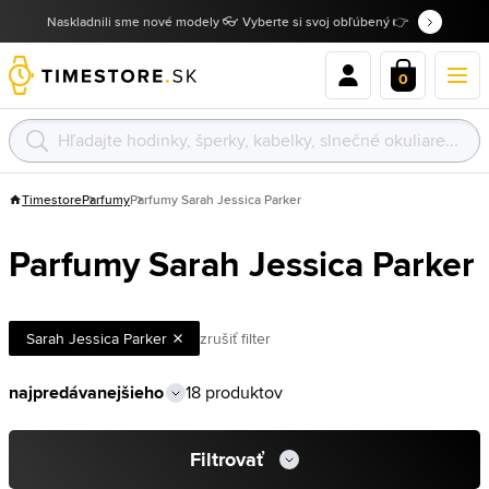
Naskladnili sme nové modely 👓 Vyberte si svoj obľúbený 👉
0
Timestore
Parfumy
Parfumy Sarah Jessica Parker
Parfumy Sarah Jessica Parker
Sarah Jessica Parker
zrušiť filter
18 produktov
Filtrovať