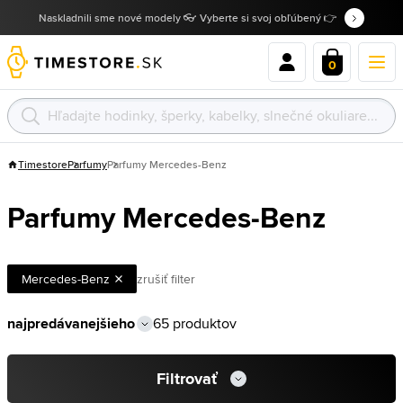
Naskladnili sme nové modely 👓 Vyberte si svoj obľúbený 👉
0
Timestore
Parfumy
Parfumy Mercedes-Benz
Parfumy Mercedes-Benz
Mercedes-Benz
zrušiť filter
65 produktov
Filtrovať