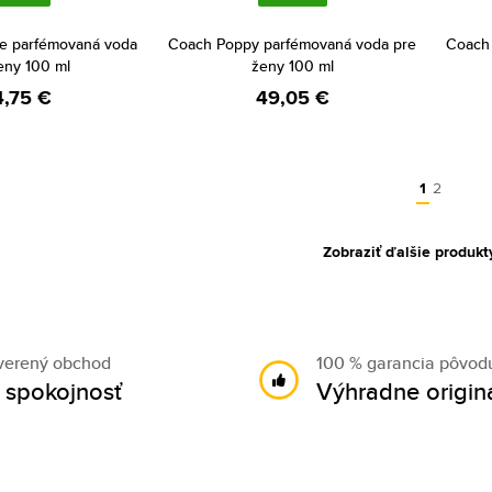
re parfémovaná voda
Coach Poppy parfémovaná voda pre
Coach 
eny 100 ml
ženy 100 ml
4,75 €
49,05 €
1
2
Zobraziť ďalšie produkt
verený obchod
100 % garancia pôvod
 spokojnosť
Výhradne origin