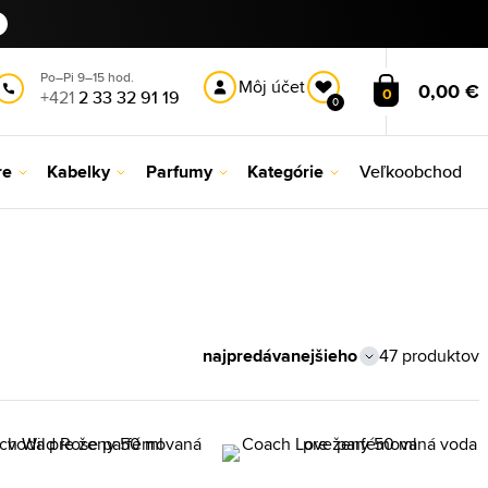
Po–Pi 9–15 hod.
Môj účet
0,00 €
0
+421
2 33 32 91 19
0
re
Kabelky
Parfumy
Kategórie
Veľkoobchod
47 produktov