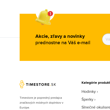
Cerruti (20)
Clarins (3)
Clean (57)
Clinique (18)
Akcie, zľavy a novinky
Coach (47)
prednostne na Váš e-mail
Costume National (11)
Coty (8)
Courreges (12)
Creed (65)
Cristiano Ronaldo (18)
Kategórie produk
Cuba (102)
Hodinky
Custo Barcelona (1)
Timestore je popredný predajca
Šperky
David Beckham (51)
značkových módnych doplnkov v
Slnečné okuliar
Davidoff (65)
Európe.