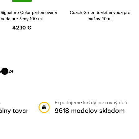
Signature Color parfémovaná
Coach Green toaletná voda pre
voda pre ženy 100 ml
mužov 40 ml
42,10 €
y
24
u
Expedujeme každý pracovný deň
álny tovar
9618 modelov skladom