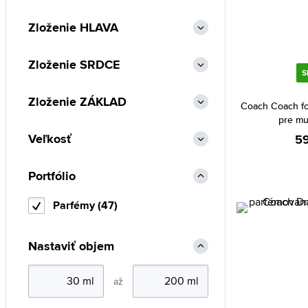
Alexander McQueen (1)
Zloženie HLAVA
Alexandre.J (27)
Alfred Sung (10)
Zloženie SRDCE
S
Alyssa Ashley (85)
Zloženie ZÁKLAD
Amouage (87)
Coach Coach fo
pre mu
Angel Schlesser (27)
Veľkosť
59
Animale (1)
Anna Sui (18)
Portfólio
Annayake (9)
Parfémy (47)
Annick Goutal (55)
Antonio Banderas (69)
Nastaviť objem
Antonio Puig (9)
Aquolina (19)
až
Aramis (5)