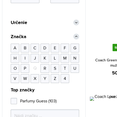
Určenie
Značka
A
B
C
D
E
F
G
S
H
I
J
K
L
M
N
Coach Green 
muž
Q
O
P
R
S
T
U
50
V
W
X
Y
Z
4
Top značky
Parfumy Guess (103)