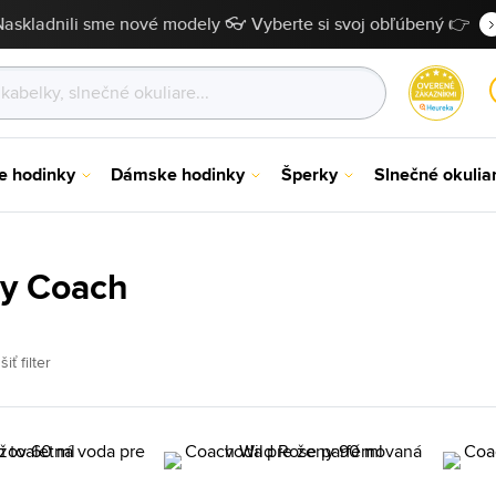
Naskladnili sme nové modely 👓 Vyberte si svoj obľúbený 👉
e hodinky
Dámske hodinky
Šperky
Slnečné okulia
y Coach
šiť filter