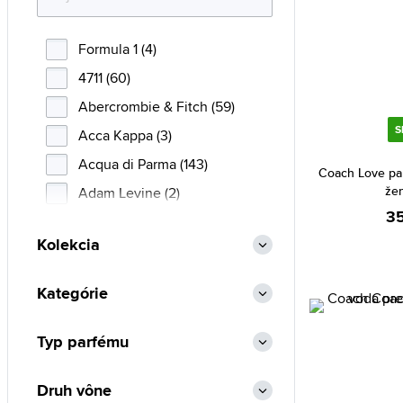
Formula 1 (4)
4711 (60)
Abercrombie & Fitch (59)
S
Acca Kappa (3)
Acqua di Parma (143)
Coach Love pa
že
Adam Levine (2)
35
Adidas (140)
Kolekcia
Adolfo Dominguez (43)
Afnan (92)
Kategórie
Agent Provocateur (10)
Aigner (45)
Typ parfému
Ajmal (155)
Druh vône
Al Haramain (211)