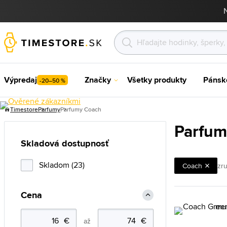
Výpredaj
Značky
Všetky produkty
Pánsk
-20–50 %
Timestore
Parfumy
Parfumy Coach
Parfum
Skladová dostupnosť
Skladom (23)
Coach
zru
Cena
až