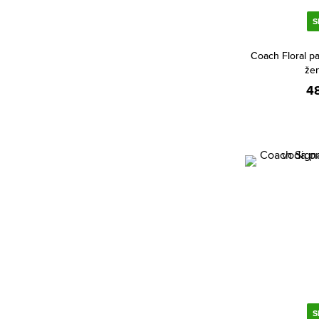
Betsey Johnson (1)
S
Beyonce (5)
Coach Floral p
Bijan (2)
že
Bill Blass (4)
4
Biotherm (3)
Blumarine (1)
Bob Mackie (1)
Bond No. 9 (72)
Bottega Veneta (18)
Boucheron (39)
Bourjois (8)
Britney Spears (36)
Bruno Banani (82)
Bugatti (3)
S