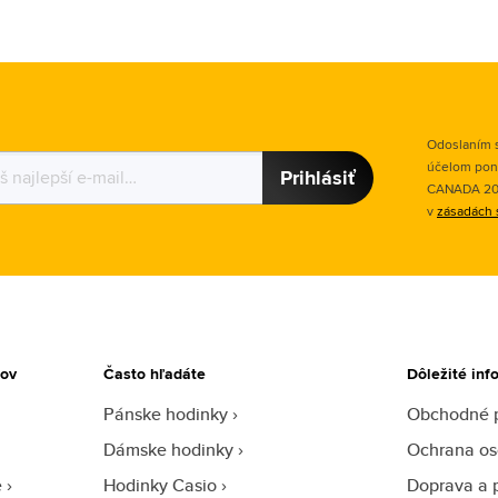
Odoslaním s
účelom pon
Prihlásiť
CANADA 2015
v
zásadách 
tov
Často hľadáte
Dôležité inf
Pánske hodinky
Obchodné 
Dámske hodinky
Ochrana os
e
Hodinky Casio
Doprava a 