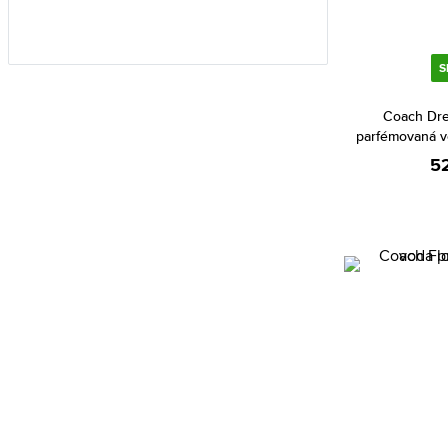
Ariana Grande (29)
Aristocrazy (5)
S
Armaf (217)
Coach Dre
Armand Basi (18)
parfémovaná v
Armani (Giorgio Armani) (191)
5
Atkinsons (35)
Avril Lavigne (3)
Azzaro (77)
Baldessarini (32)
Balenciaga (2)
Banana Republic (51)
Bebe (7)
Benetton (43)
Bentley (23)