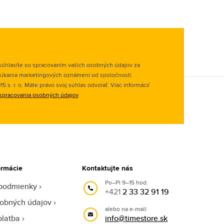
úhlasíte so spracovaním vašich osobných údajov za
úkania marketingových oznámení od spoločnosti
 s. r. o. Máte právo svoj súhlas odvolať. Viac informácií
spracovania osobných údajov
.
ormácie
Kontaktujte nás
Po–Pi 9–15 hod.
podmienky
+421
2 33 32 91 19
obných údajov
alebo na e-mail:
platba
info@timestore.sk