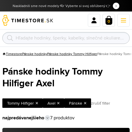
Naskladnili sme nové modely 👓 Vyberte si svoj obľúbený 👉
0
Timestore
Pánske hodinky
Pánske hodinky Tommy Hilfiger
Pánske hodinky Tommy
Pánske hodinky Tommy
Hilfiger Axel
Tommy Hilfiger
Axel
Pánske
zrušiť filter
7 produktov