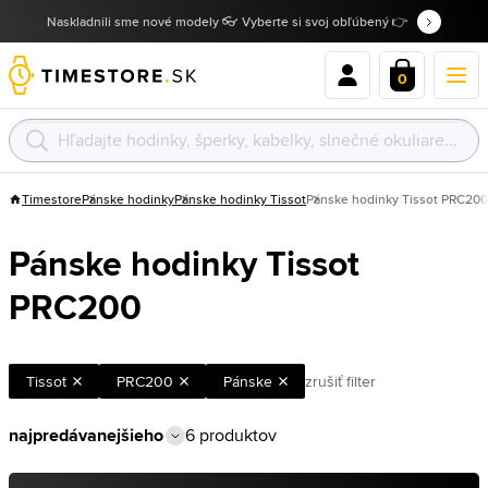
Naskladnili sme nové modely 👓 Vyberte si svoj obľúbený 👉
0
Timestore
Pánske hodinky
Pánske hodinky Tissot
Pánske hodinky Tissot PRC200
Pánske hodinky Tissot
PRC200
Tissot
PRC200
Pánske
zrušiť filter
6 produktov