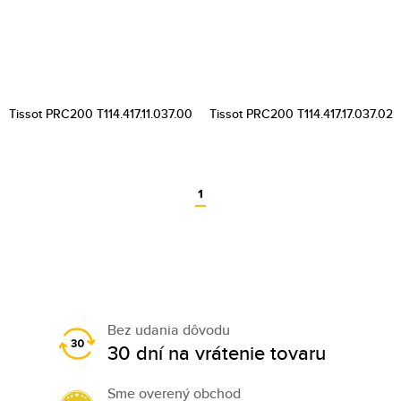
Tissot PRC200 T114.417.11.037.00
Tissot PRC200 T114.417.17.037.02
1
Bez udania dôvodu
30 dní na vrátenie tovaru
Sme overený obchod