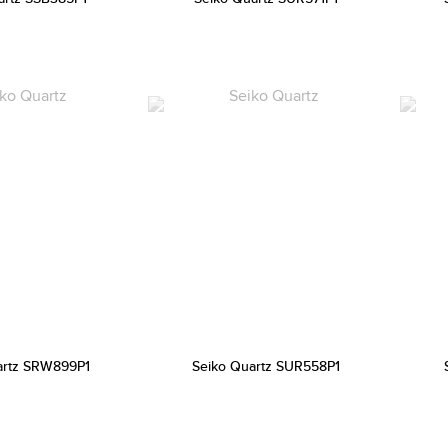
artz SRW899P1
Seiko Quartz SUR558P1