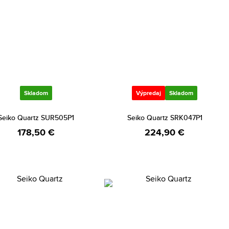
Skladom
Výpredaj
Skladom
Seiko Quartz SUR505P1
Seiko Quartz SRK047P1
178,50 €
224,90 €