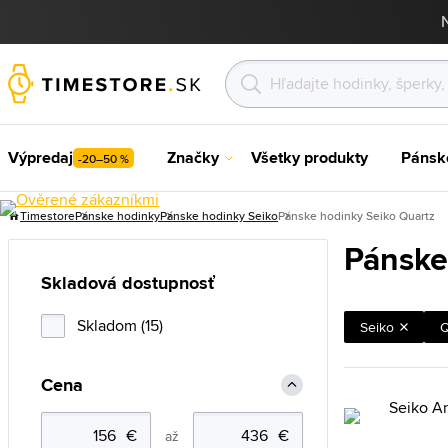
Výpredaj
Značky
Všetky produkty
Pánsk
-20–50 %
Timestore
Pánske hodinky
Pánske hodinky Seiko
Pánske hodinky Seiko Quartz
Pánske
Skladová dostupnosť
Skladom (15)
Seiko
Q
Cena
až