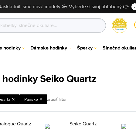
Naskladnili sme nové modely 👓 Vyberte si svoj obľúbený 👉
e hodinky
Dámske hodinky
Šperky
Slnečné okulia
 hodinky Seiko Quartz
uartz
Pánske
zrušiť filter