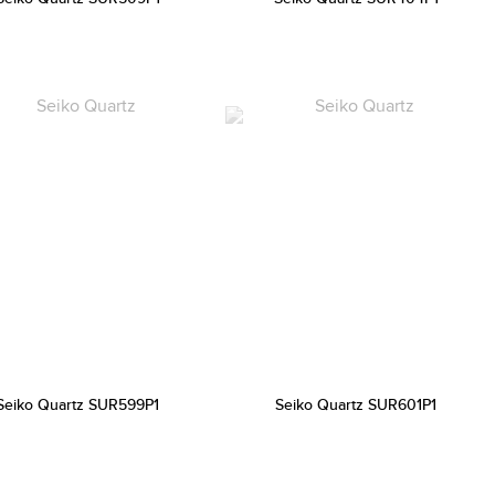
Seiko Quartz SUR599P1
Seiko Quartz SUR601P1