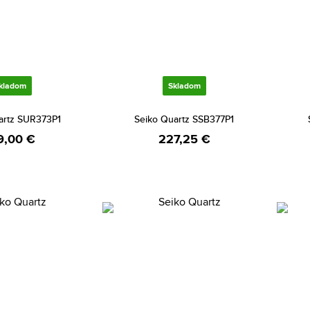
kladom
Skladom
artz SUR373P1
Seiko Quartz SSB377P1
9,00 €
227,25 €