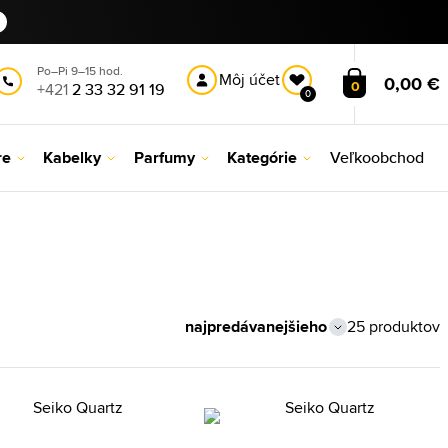
Po–Pi 9–15 hod.
Môj účet
0,00 €
0
+421
2 33 32 91 19
0
re
Kabelky
Parfumy
Kategórie
Veľkoobchod
25 produktov