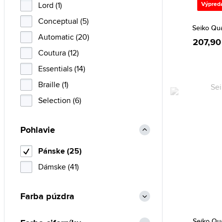
Lord (1)
Výpred
Conceptual (5)
Seiko Qu
Automatic (20)
207,90
Coutura (12)
Essentials (14)
Braille (1)
Selection (6)
Pohlavie
Pánske (25)
Dámske (41)
Farba púzdra
Seiko Qu