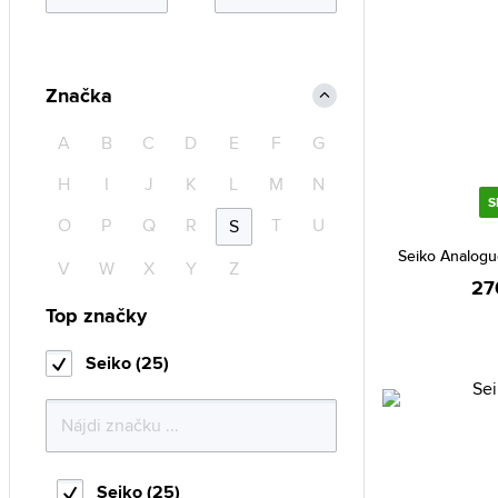
Značka
A
B
C
D
E
F
G
H
I
J
K
L
M
N
S
O
P
Q
R
T
U
S
Seiko Analog
V
W
X
Y
Z
27
Top značky
Seiko (25)
Seiko (25)