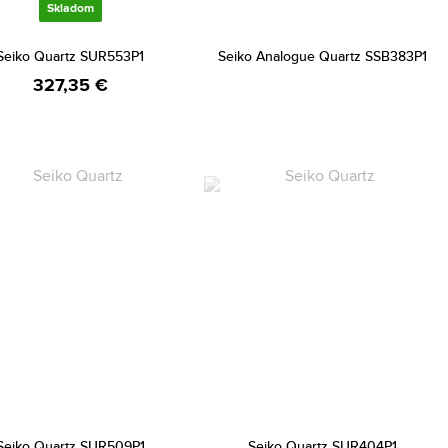
Skladom
Seiko Quartz SUR553P1
Seiko Analogue Quartz SSB383P1
327,35 €
Seiko Quartz SUR509P1
Seiko Quartz SUR404P1