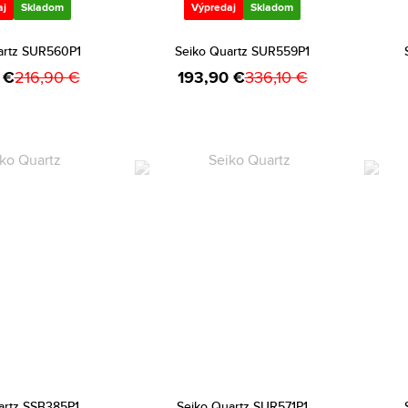
aj
Skladom
Výpredaj
Skladom
artz SUR560P1
Seiko Quartz SUR559P1
 €
216,90 €
193,90 €
336,10 €
artz SSB385P1
Seiko Quartz SUR571P1