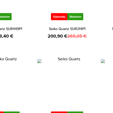
kladom
Výpredaj
Skladom
artz SUR449P1
Seiko Quartz SUR314P1
3,40 €
200,90 €
265,05 €