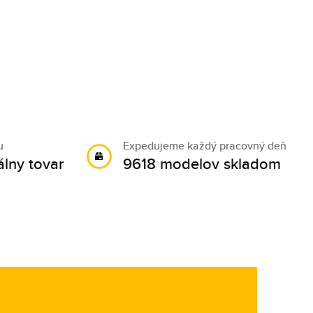
u
Expedujeme každý pracovný deň
álny tovar
9618 modelov skladom