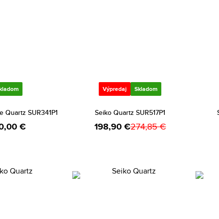
kladom
Výpredaj
Skladom
ue Quartz SUR341P1
Seiko Quartz SUR517P1
0,00 €
198,90 €
274,85 €