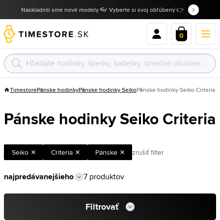
Naskladnili sme nové modely 👓 Vyberte si svoj obľúbený 👉
0
Timestore
Pánske hodinky
Pánske hodinky Seiko
Pánske hodinky Seiko Criteria
Pánske hodinky Seiko Criteria
Seiko
Criteria
Pánske
zrušiť filter
7 produktov
Filtrovať