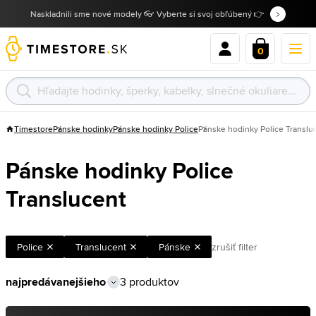
Naskladnili sme nové modely 👓 Vyberte si svoj obľúbený 👉
0
Timestore
Pánske hodinky
Pánske hodinky Police
Pánske hodinky Police Translu
Pánske hodinky Police
Translucent
Police
Translucent
Pánske
zrušiť filter
3 produktov