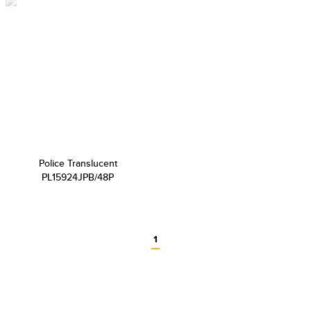
Police Translucent
PL15924JPB/48P
1