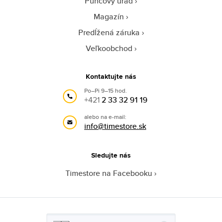
Puncový úrad
Magazín
Predĺžená záruka
Veľkoobchod
Kontaktujte nás
Po–Pi 9–15 hod.
+421
2 33 32 91 19
alebo na e-mail:
info@timestore.sk
Sledujte nás
Timestore na Facebooku