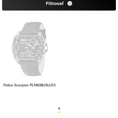
Filtrovať
Police Scorpion PL14698JSU/03
1