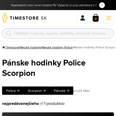
Naskladnili sme nové modely 👓 Vyberte si svoj obľúbený 👉
0
Timestore
Pánske hodinky
Pánske hodinky Police
Pánske hodinky Police Scorpio
Pánske hodinky Police
Scorpion
Police
Scorpion
Pánske
zrušiť filter
1 produktov