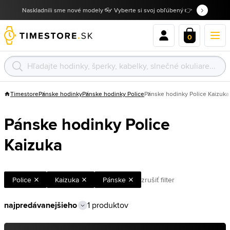
Naskladnili sme nové modely 👓 Vyberte si svoj obľúbený 👉
0
Timestore
Pánske hodinky
Pánske hodinky Police
Pánske hodinky Police Kaizuka
Pánske hodinky Police
Kaizuka
Police
Kaizuka
Pánske
zrušiť filter
1 produktov