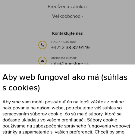
Predĺžená záruka
Veľkoobchod
Kontaktujte nás
Po–Pi 9–15 hod.
+421
2 33 32 91 19
alebo na e-mail:
info@timestore.sk
Aby web fungoval ako má (súhlas
Sledujte nás
s cookies)
Timestore na Facebooku
Aby sme vám mohli poskytnúť čo najlepší zážitok z online
nakupovania na našom webe, potrebujeme váš súhlas so
spracovaním súborov cookie, čo sú malé súbory, ktoré sa
dočasne ukladajú vo vašom prehliadači. Súbory cookie
používame na zabezpečenie správneho fungovania webovej
stránky a zapamätanie si vašich preferencií. Chceli by sme