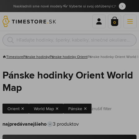
Naskladnili sme nové modely 👓 Vyberte si svoj obľúbený 👉
0
Timestore
Pánske hodinky
Pánske hodinky Orient
Pánske hodinky Orient World 
Pánske hodinky Orient World
Map
Orient
World Map
Pánske
zrušiť filter
3 produktov