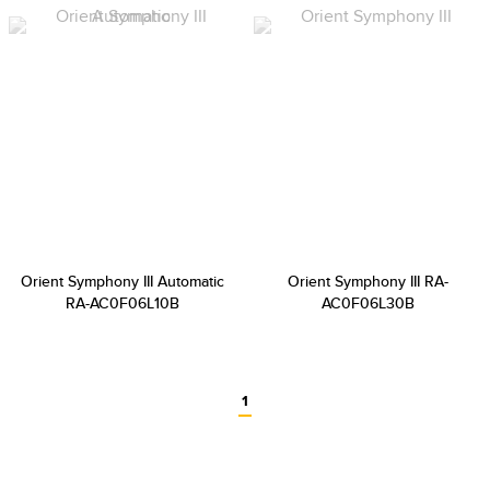
Orient Symphony III Automatic
Orient Symphony III RA-
RA-AC0F06L10B
AC0F06L30B
1