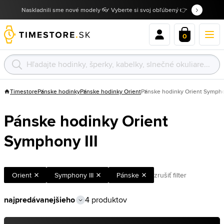
Naskladnili sme nové modely 👓 Vyberte si svoj obľúbený 👉
0
Timestore
Pánske hodinky
Pánske hodinky Orient
Pánske hodinky Orient Symphon
Pánske hodinky Orient
Symphony III
Orient
Symphony III
Pánske
zrušiť filter
4 produktov