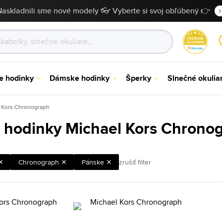
Naskladnili sme nové modely 👓 Vyberte si svoj obľúbený 👉
e hodinky
Dámske hodinky
Šperky
Slnečné okulia
 Kors Chronograph
 hodinky Michael Kors Chrono
Chronograph
Pánske
zrušiť filter