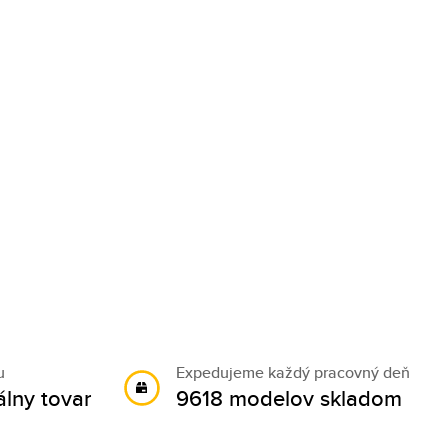
u
Expedujeme každý pracovný deň
álny tovar
9618 modelov skladom