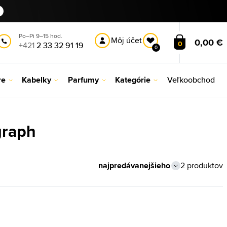
Po–Pi 9–15 hod.
Môj účet
0,00 €
0
+421
2 33 32 91 19
0
re
Kabelky
Parfumy
Kategórie
Veľkoobchod
graph
2 produktov