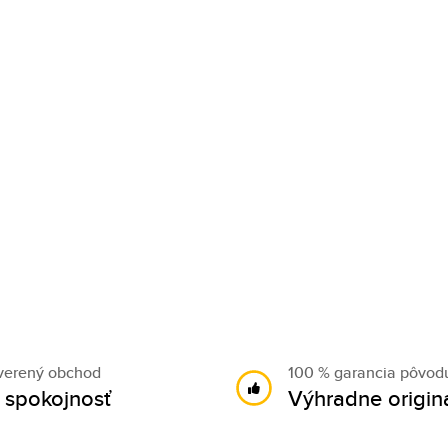
verený obchod
100 % garancia pôvod
 spokojnosť
Výhradne origin