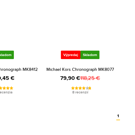
kladom
Výpredaj
Skladom
Chronograph MK8412
Michael Kors Chronograph MK8077
,45 €
79,90 €
118,25 €
recenzia
8 recenzií
1