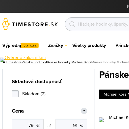
Výpredaj
Značky
Všetky produkty
Pánsk
-20–50 %
Timestore
Pánske hodinky
Pánske hodinky Michael Kors
Pánske hodinky Michael
Pánske
Skladová dostupnosť
Skladom (2)
Michael Kors
Cena
až