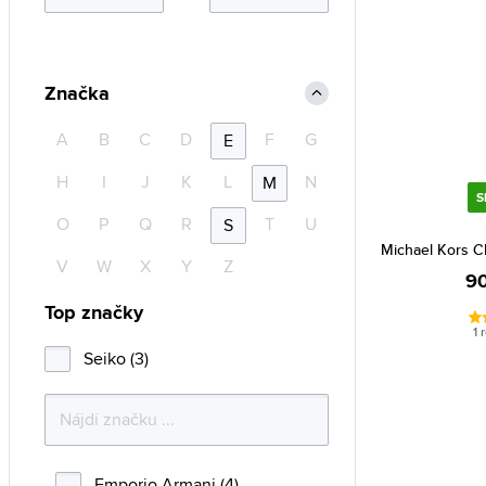
Značka
A
B
C
D
F
G
E
H
I
J
K
L
N
M
S
O
P
Q
R
T
U
S
Michael Kors 
V
W
X
Y
Z
90
Top značky
1 
Seiko (3)
Emporio Armani (4)