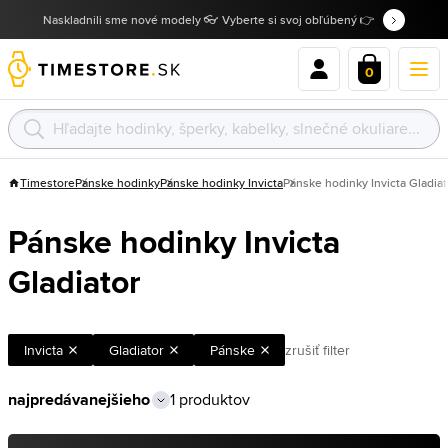
Naskladnili sme nové modely 👓 Vyberte si svoj obľúbený 👉
0
Timestore
Pánske hodinky
Pánske hodinky Invicta
Pánske hodinky Invicta Gladiat
Pánske hodinky Invicta
Gladiator
Invicta
Gladiator
Pánske
zrušiť filter
1 produktov