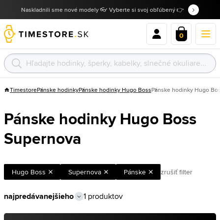
Naskladnili sme nové modely 👓 Vyberte si svoj obľúbený 👉
0
Timestore
Pánske hodinky
Pánske hodinky Hugo Boss
Pánske hodinky Hugo Bo
Pánske hodinky Hugo Boss
Supernova
Hugo Boss
Supernova
Pánske
zrušiť filter
1 produktov