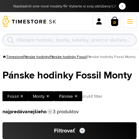
Naskladnili sme nové modely 👓 Vyberte si svoj obľúbený 👉
0
Timestore
Pánske hodinky
Pánske hodinky Fossil
Pánske hodinky Fossil Monty
Pánske hodinky Fossil Monty
Fossil
Monty
Pánske
zrušiť filter
3 produktov
Filtrovať