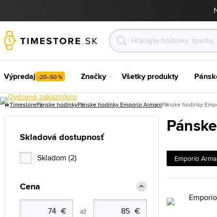
Výpredaj
Značky
Všetky produkty
Pánsk
-20–50 %
Timestore
Pánske hodinky
Pánske hodinky Emporio Armani
Pánske hodinky Empo
Pánske
Skladová dostupnosť
Skladom (2)
Emporio Arma
Cena
až