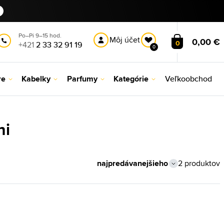
Po–Pi 9–15 hod.
Môj účet
0,00 €
0
+421
2 33 32 91 19
0
re
Kabelky
Parfumy
Kategórie
Veľkoobchod
ni
2 produktov