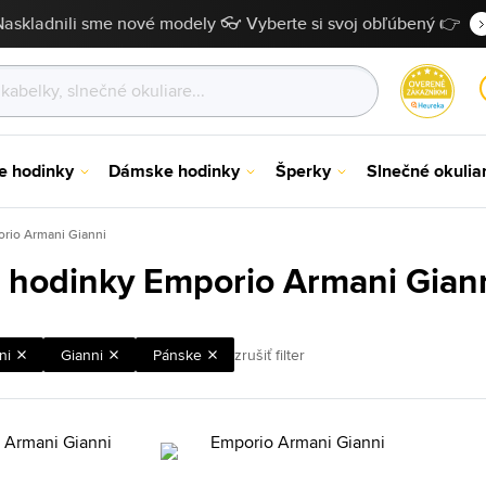
Naskladnili sme nové modely 👓 Vyberte si svoj obľúbený 👉
e hodinky
Dámske hodinky
Šperky
Slnečné okulia
rio Armani Gianni
 hodinky Emporio Armani Gian
ni
Gianni
Pánske
zrušiť filter