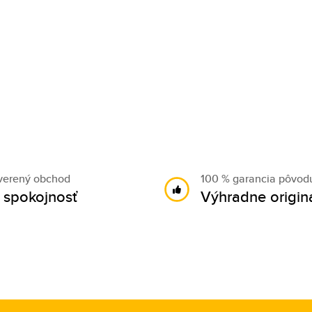
verený obchod
100 % garancia pôvod
 spokojnosť
Výhradne origin