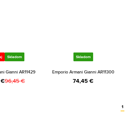
aj
Skladom
Skladom
ni Gianni AR11429
Emporio Armani Gianni AR11300
 €
96,45 €
74,45 €
1