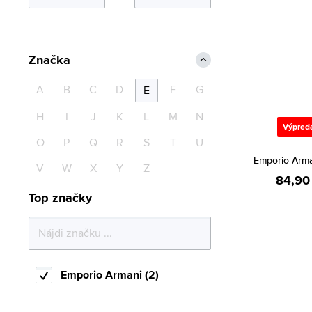
Značka
A
B
C
D
F
G
E
H
I
J
K
L
M
N
Výpred
O
P
Q
R
S
T
U
Emporio Arma
V
W
X
Y
Z
84,90
Top značky
Emporio Armani (2)