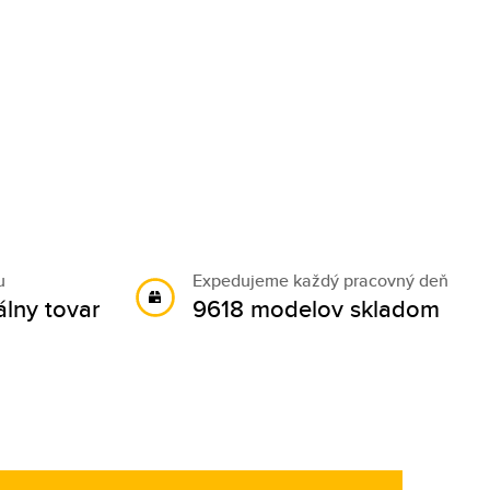
u
Expedujeme každý pracovný deň
álny tovar
9618 modelov skladom