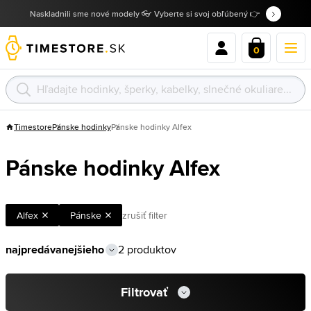
Naskladnili sme nové modely 👓 Vyberte si svoj obľúbený 👉
0
Timestore
Pánske hodinky
Pánske hodinky Alfex
Pánske hodinky Alfex
Alfex
Pánske
zrušiť filter
2 produktov
Filtrovať