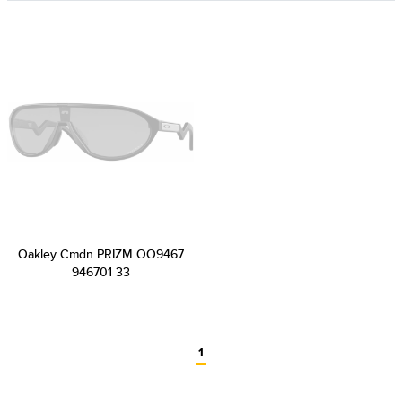
Oakley Cmdn PRIZM OO9467
946701 33
1