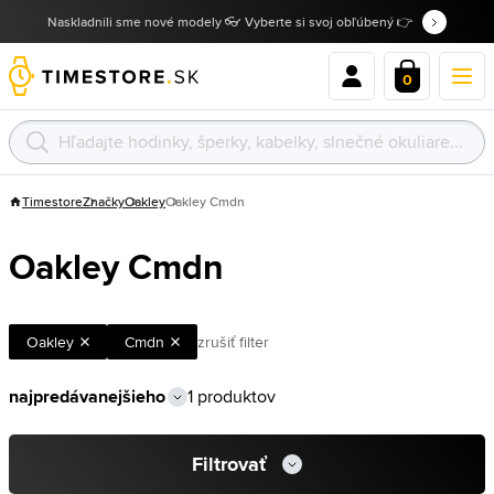
Naskladnili sme nové modely 👓 Vyberte si svoj obľúbený 👉
0
Timestore
Značky
Oakley
Oakley Cmdn
Oakley Cmdn
Oakley
Cmdn
zrušiť filter
1 produktov
Filtrovať