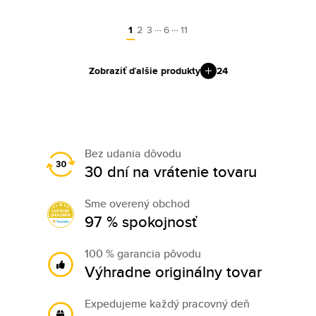
…
…
1
2
3
6
11
Zobraziť ďalšie produkty
24
Bez udania dôvodu
30 dní na vrátenie tovaru
Sme overený obchod
97 % spokojnosť
100 % garancia pôvodu
Výhradne originálny tovar
Expedujeme každý pracovný deň