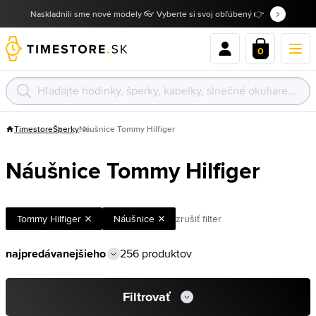
Naskladnili sme nové modely 👓 Vyberte si svoj obľúbený 👉
0
Timestore
Šperky
Náušnice Tommy Hilfiger
Náušnice Tommy Hilfiger
Tommy Hilfiger
Náušnice
zrušiť filter
256 produktov
Filtrovať