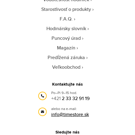
Starostlivosť o produkty
F.A.Q.
Hodinársky slovník
Puncový úrad
Magazín
Predĺžená záruka
Veľkoobchod
Kontaktujte nás
Po–Pi 9–15 hod.
+421
2 33 32 91 19
alebo na e-mail:
info@timestore.sk
Sledujte nás