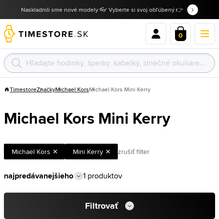
Naskladnili sme nové modely 👓 Vyberte si svoj obľúbený 👉
0
Timestore
Značky
Michael Kors
Michael Kors Mini Kerry
Michael Kors Mini Kerry
Michael Kors
Mini Kerry
zrušiť filter
1 produktov
Filtrovať