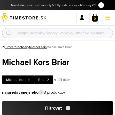
Naskladnili sme nové modely 👓 Vyberte si svoj obľúbený 👉
0
Timestore
Značky
Michael Kors
Michael Kors Briar
Michael Kors Briar
Michael Kors
Briar
zrušiť filter
3 produktov
Filtrovať