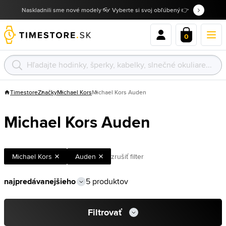
Naskladnili sme nové modely 👓 Vyberte si svoj obľúbený 👉
0
Timestore
Značky
Michael Kors
Michael Kors Auden
Michael Kors Auden
Michael Kors
Auden
zrušiť filter
5 produktov
Filtrovať