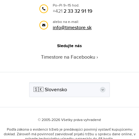
Po–Pi 9–15 hod.
+421
2 33 32 91 19
alebo na e-mail:
info@timestore.sk
Sledujte nás
Timestore na Facebooku
© 2005-2026 Všetky práva vyhradené
Podľa zákona o evidencii tržieb je predávajúci povinný vystaviť kupujúcemu
doklad. Zároveň má povinnosť zaevidovať prijatú tržbu u správcu dane online, v
prípade technického výpadku najneskôr do 48 hodín.