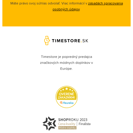
Máte právo svoj súhlas odvolať. Viac informácií v
zásadách spracovania
osobných údajov
.
Timestore je popredný predajca
značkových módnych doplnkov v
Európe.