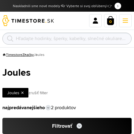
Naskladnili sme nové modely 👓 Vyberte si svoj obľúbený 👉
0
Timestore
Značky
Joules
Joules
Joules
zrušiť filter
2 produktov
Filtrovať