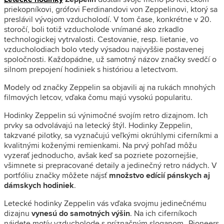
priekopníkovi, grófovi Ferdinandovi von Zeppelinovi, ktorý sa
preslávil vývojom vzducholodí. V tom čase, konkrétne v 20.
storočí, boli totiž vzducholode vnímané ako zrkadlo
technologickej vytrvalosti. Cestovanie, resp. lietanie, vo
vzducholodiach bolo vtedy výsadou najvyššie postavenej
spoločnosti. Každopádne, už samotný názov značky svedčí o
silnom prepojení hodiniek s históriou a letectvom.
Modely od značky Zeppelin sa objavili aj na rukách mnohých
filmových letcov, vďaka čomu majú vysokú popularitu.
Hodinky Zeppelin sú výnimočné svojím retro dizajnom. Ich
prvky sa odvolávajú na letecký štýl. Hodinky Zeppelin,
takzvané pilotky, sa vyznačujú veľkými okrúhlymi ciferníkmi a
kvalitnými koženými remienkami. Na prvý pohľad môžu
vyzerať jednoducho, avšak keď sa pozriete pozornejšie,
všimnete si prepracované detaily a jedinečný retro nádych. V
portfóliu značky môžete nájsť
množstvo edícií pánskych aj
dámskych hodiniek
.
Letecké hodinky Zeppelin vás vďaka svojmu jedinečnému
dizajnu
vynesú do samotných výšin
. Na ich ciferníkoch
nájdete motív vzducholode s príznačným sloganom „Pioneers