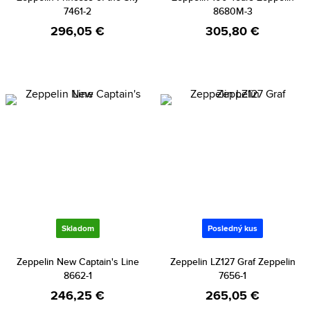
7461-2
8680M-3
296,05 €
305,80 €
Skladom
Posledný kus
Zeppelin New Captain's Line
Zeppelin LZ127 Graf Zeppelin
8662-1
7656-1
246,25 €
265,05 €