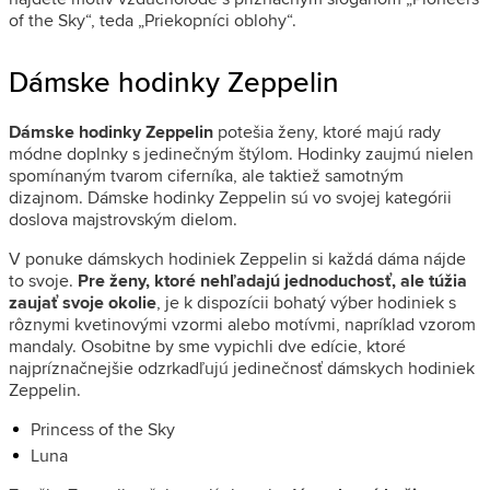
of the Sky“, teda „Priekopníci oblohy“.
Dámske hodinky Zeppelin
Dámske hodinky Zeppelin
potešia ženy, ktoré majú rady
módne doplnky s jedinečným štýlom. Hodinky zaujmú nielen
spomínaným tvarom ciferníka, ale taktiež samotným
dizajnom. Dámske hodinky Zeppelin sú vo svojej kategórii
doslova majstrovským dielom.
V ponuke dámskych hodiniek Zeppelin si každá dáma nájde
to svoje.
Pre ženy, ktoré nehľadajú jednoduchosť, ale túžia
zaujať svoje okolie
, je k dispozícii bohatý výber hodiniek s
rôznymi kvetinovými vzormi alebo motívmi, napríklad vzorom
mandaly. Osobitne by sme vypichli dve edície, ktoré
najpríznačnejšie odzrkadľujú jedinečnosť dámskych hodiniek
Zeppelin.
Princess of the Sky
Luna