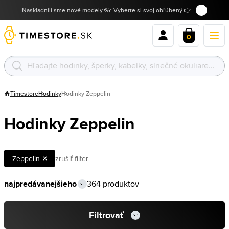
Naskladnili sme nové modely 👓 Vyberte si svoj obľúbený 👉
0
Timestore
Hodinky
Hodinky Zeppelin
Hodinky Zeppelin
Zeppelin
zrušiť filter
364 produktov
Filtrovať