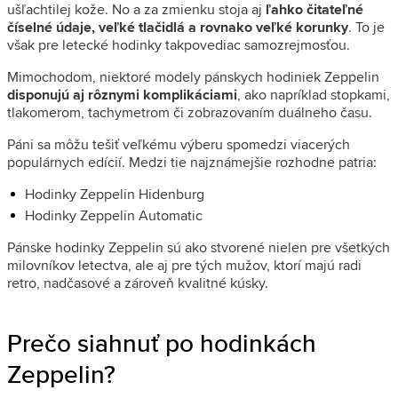
ušľachtilej kože. No a za zmienku stoja aj
ľahko čitateľné
číselné údaje, veľké tlačidlá a rovnako veľké korunky
. To je
však pre letecké hodinky takpovediac samozrejmosťou.
Mimochodom, niektoré modely pánskych hodiniek Zeppelin
disponujú aj rôznymi komplikáciami
, ako napríklad stopkami,
tlakomerom, tachymetrom či zobrazovaním duálneho času.
Páni sa môžu tešiť veľkému výberu spomedzi viacerých
populárnych edícií. Medzi tie najznámejšie rozhodne patria:
Hodinky Zeppelin Hidenburg
Hodinky Zeppelin Automatic
Pánske hodinky Zeppelin sú ako stvorené nielen pre všetkých
milovníkov letectva, ale aj pre tých mužov, ktorí majú radi
retro, nadčasové a zároveň kvalitné kúsky.
Prečo siahnuť po hodinkách
Zeppelin?