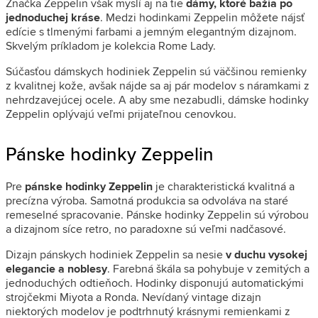
Značka Zeppelin však myslí aj na tie
dámy, ktoré bažia po
jednoduchej kráse
. Medzi hodinkami Zeppelin môžete nájsť
edície s tlmenými farbami a jemným elegantným dizajnom.
Skvelým príkladom je kolekcia Rome Lady.
Súčasťou dámskych hodiniek Zeppelin sú väčšinou remienky
z kvalitnej kože, avšak nájde sa aj pár modelov s náramkami z
nehrdzavejúcej ocele. A aby sme nezabudli, dámske hodinky
Zeppelin oplývajú veľmi prijateľnou cenovkou.
Pánske hodinky Zeppelin
Pre
pánske hodinky Zeppelin
je charakteristická kvalitná a
precízna výroba. Samotná produkcia sa odvoláva na staré
remeselné spracovanie. Pánske hodinky Zeppelin sú výrobou
a dizajnom síce retro, no paradoxne sú veľmi nadčasové.
Dizajn pánskych hodiniek Zeppelin sa nesie
v duchu vysokej
elegancie a noblesy
. Farebná škála sa pohybuje v zemitých a
jednoduchých odtieňoch. Hodinky disponujú automatickými
strojčekmi Miyota a Ronda. Nevídaný vintage dizajn
niektorých modelov je podtrhnutý krásnymi remienkami z