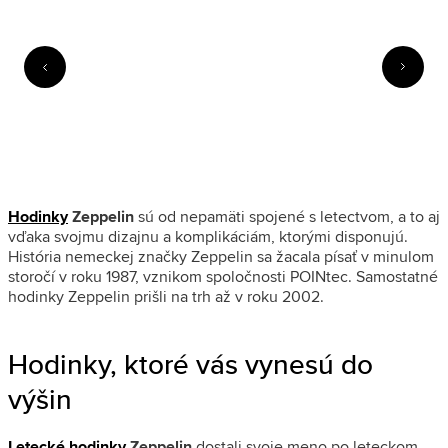
Hodinky
Zeppelin
sú od nepamäti spojené s letectvom, a to aj
vďaka svojmu dizajnu a komplikáciám, ktorými disponujú.
História nemeckej značky Zeppelin sa žacala písať v minulom
storočí v roku 1987, vznikom spoločnosti POINtec. Samostatné
hodinky Zeppelin prišli na trh až v roku 2002.
Hodinky, ktoré vás vynesú do
výšin
Letecké hodinky
Zeppelin
dostali svoje meno po leteckom