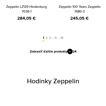
Zeppelin LZ129 Hindenburg
Zeppelin 100 Years Zeppelin
7036-1
7680-3
284,05 €
245,05 €
…
…
1
2
3
9
16
Zobraziť ďalšie produkty
24
Hodinky Zeppelin