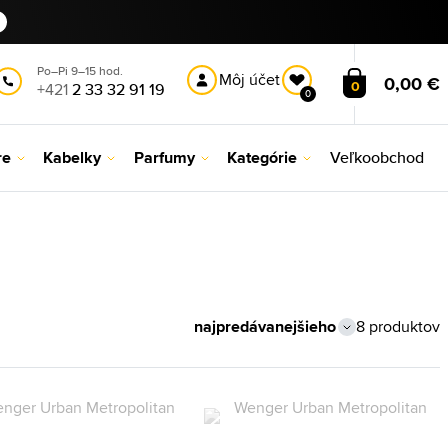
Po–Pi 9–15 hod.
Môj účet
0,00 €
0
+421
2 33 32 91 19
0
re
Kabelky
Parfumy
Kategórie
Veľkoobchod
8 produktov