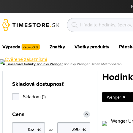
Výpredaj
Značky
Všetky produkty
Pánsk
-20–50 %
Timestore
Hodinky
Hodinky Wenger
Hodinky Wenger Urban Metropolitan
Hodink
Skladová dostupnosť
Skladom (1)
Wenger
Cena
až