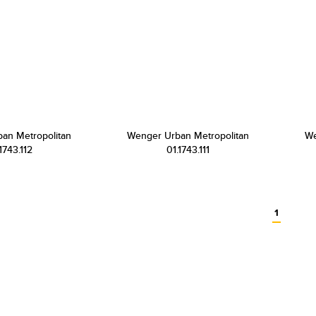
an Metropolitan
Wenger Urban Metropolitan
We
1743.112
01.1743.111
1