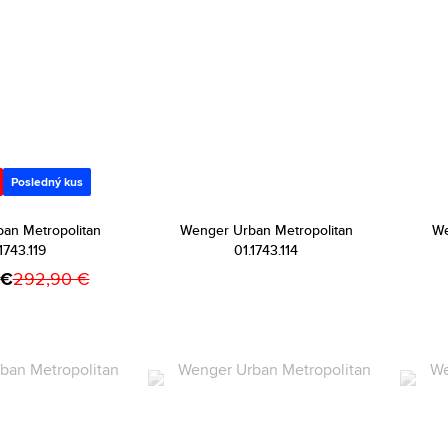
Posledný kus
an Metropolitan
Wenger Urban Metropolitan
We
1743.119
01.1743.114
 €
292,90 €