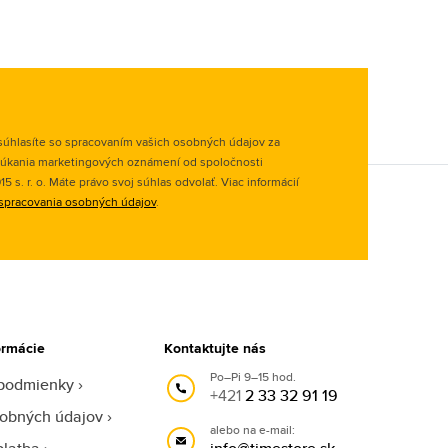
úhlasíte so spracovaním vašich osobných údajov za
úkania marketingových oznámení od spoločnosti
 s. r. o. Máte právo svoj súhlas odvolať. Viac informácií
spracovania osobných údajov
.
ormácie
Kontaktujte nás
Po–Pi 9–15 hod.
podmienky
+421
2 33 32 91 19
obných údajov
alebo na e-mail: