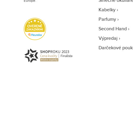
Slnečné okuliar
Európe.
Kabelky
Parfumy
Second Hand
Výpredaj
Darčekové pouk