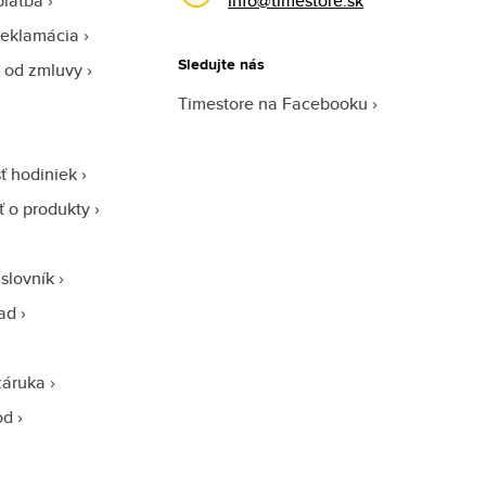
platba
info@timestore.sk
reklamácia
Sledujte nás
 od zmluvy
Timestore na Facebooku
ť hodiniek
sť o produkty
slovník
ad
záruka
od