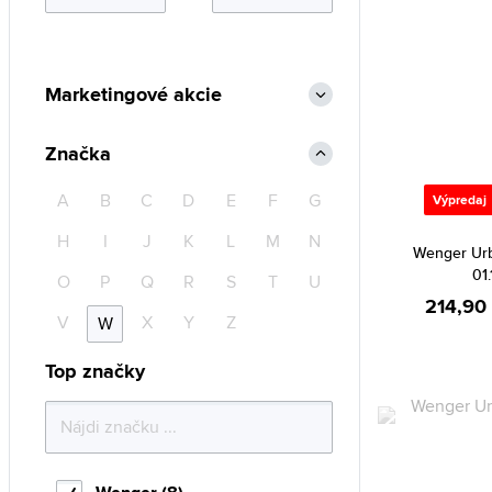
Marketingové akcie
Značka
A
B
C
D
E
F
G
Výpredaj
H
I
J
K
L
M
N
Wenger Urb
01.
O
P
Q
R
S
T
U
214,90
V
X
Y
Z
W
Top značky