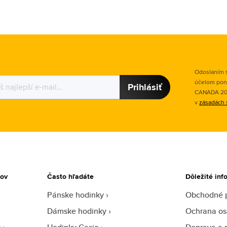
Odoslaním s
účelom pon
Prihlásiť
CANADA 2015
v
zásadách 
tov
Často hľadáte
Dôležité inf
Pánske hodinky
Obchodné 
Dámske hodinky
Ochrana os