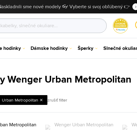
Naskladnili sme nové modely 👓 Vyberte si svoj obľúbený 👉
e hodinky
Dámske hodinky
Šperky
Slnečné okulia
y Wenger Urban Metropolitan
Urban Metropolitan
zrušiť filter