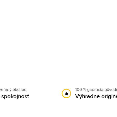
verený obchod
100 % garancia pôvod
 spokojnosť
Výhradne origin