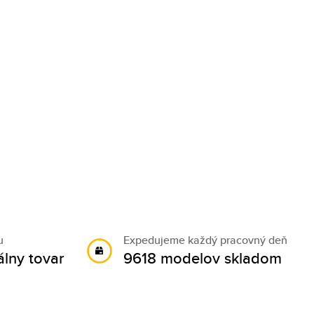
u
Expedujeme každý pracovný deň
álny tovar
9618 modelov skladom