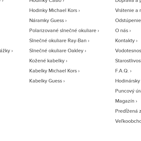
e
Hodinky Casio
Doprava a 
Hodinky Michael Kors
Vrátenie a 
Náramky Guess
Odstúpenie
Polarizované slnečné okuliare
O nás
Slnečné okuliare Ray-Ban
Kontakty
ážky
Slnečné okuliare Oakley
Vodotesnos
Kožené kabelky
Starostlivo
Kabelky Michael Kors
F.A.Q.
Kabelky Guess
Hodinársky 
Puncový úr
Magazín
Predĺžená 
Veľkoobch