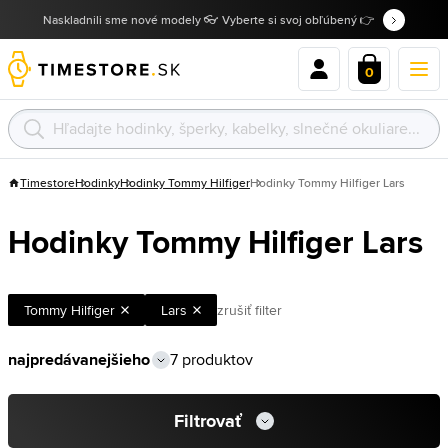
Naskladnili sme nové modely 👓 Vyberte si svoj obľúbený 👉
0
Timestore
Hodinky
Hodinky Tommy Hilfiger
Hodinky Tommy Hilfiger Lars
Hodinky Tommy Hilfiger Lars
Tommy Hilfiger
Lars
zrušiť filter
7 produktov
Filtrovať