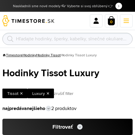
Naskladnili sme nové modely 👓 Vyberte si svoj obľúbený 👉
0
Timestore
Hodinky
Hodinky Tissot
Hodinky Tissot Luxury
Hodinky Tissot Luxury
Tissot
Luxury
zrušiť filter
2 produktov
Filtrovať