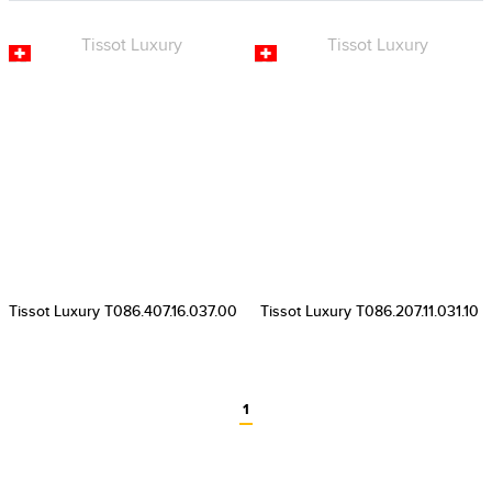
Tissot Luxury T086.407.16.037.00
Tissot Luxury T086.207.11.031.10
1