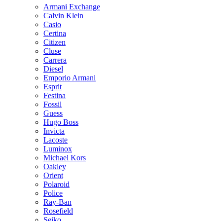
Armani Exchange
Calvin Klein
Casio
Certina
Citizen
Cluse
Carrera
Diesel
Emporio Armani
Esprit
Festina
Fossil
Guess
Hugo Boss
Invicta
Lacoste
Luminox
Michael Kors
Oakley
Orient
Polaroid
Police
Ray-Ban
Rosefield
Seiko