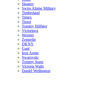
Skagen
Swiss Alpine Military
Timberland
Timex
Tissot
Tommy Hilfiger
Victorinox
Wenger
Zeppelin
DKNY
Gant
Iron Annie
Swarovski
Tommy Jeans
Victoria Walls
Daniel Wellington