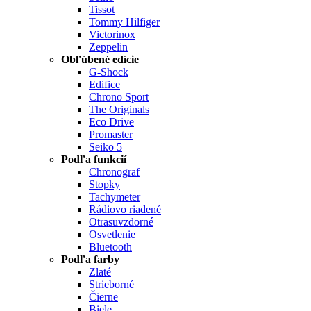
Tissot
Tommy Hilfiger
Victorinox
Zeppelin
Obľúbené edície
G-Shock
Edifice
Chrono Sport
The Originals
Eco Drive
Promaster
Seiko 5
Podľa funkcií
Chronograf
Stopky
Tachymeter
Rádiovo riadené
Otrasuvzdorné
Osvetlenie
Bluetooth
Podľa farby
Zlaté
Strieborné
Čierne
Biele