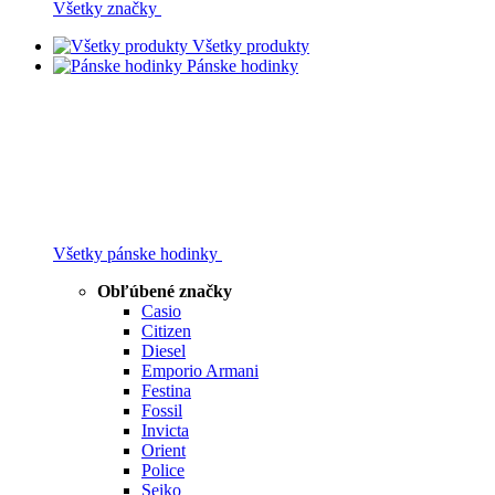
Všetky značky
Všetky produkty
Pánske hodinky
Všetky pánske hodinky
Obľúbené značky
Casio
Citizen
Diesel
Emporio Armani
Festina
Fossil
Invicta
Orient
Police
Seiko