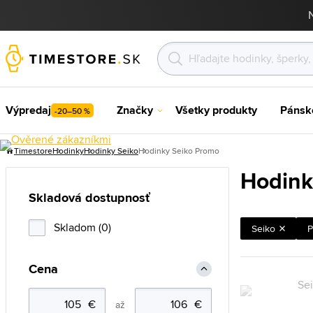
Výpredaj
Značky
Všetky produkty
Pánsk
-20–50 %
Timestore
Hodinky
Hodinky Seiko
Hodinky Seiko Promo
Hodink
Skladová dostupnosť
Skladom (0)
Seiko
P
Cena
až