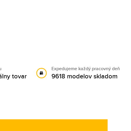
u
Expedujeme každý pracovný deň
álny tovar
9618 modelov skladom