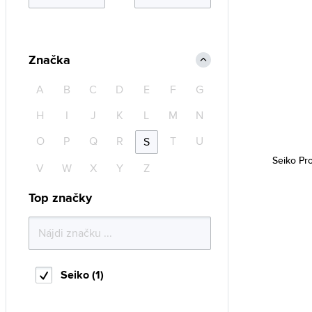
Značka
A
B
C
D
E
F
G
H
I
J
K
L
M
N
O
P
Q
R
T
U
S
Seiko Pr
V
W
X
Y
Z
Top značky
Seiko (1)