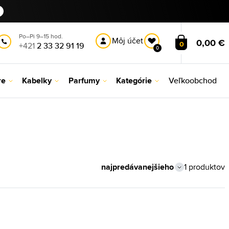
Po–Pi 9–15 hod.
Môj účet
0,00 €
0
+421
2 33 32 91 19
0
re
Kabelky
Parfumy
Kategórie
Veľkoobchod
1 produktov