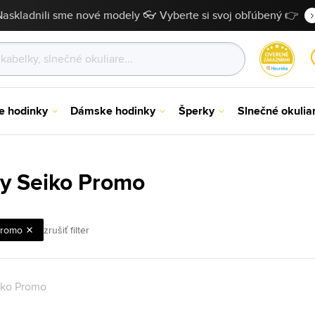
Naskladnili sme nové modely 👓 Vyberte si svoj obľúbený 👉
e hodinky
Dámske hodinky
Šperky
Slnečné okulia
y Seiko Promo
romo
zrušiť filter