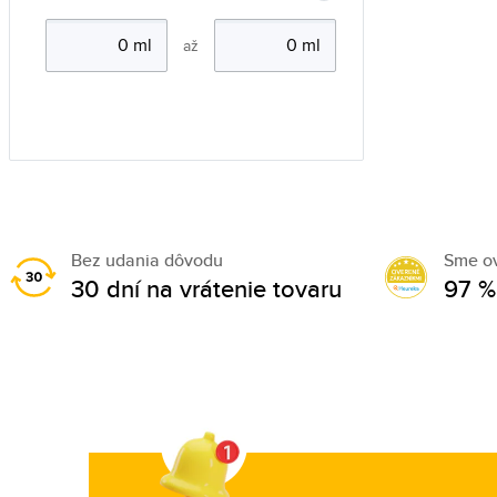
až
Bez udania dôvodu
Sme o
30 dní na vrátenie tovaru
97 %