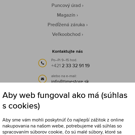
Puncový úrad
Magazín
Predĺžená záruka
Veľkoobchod
Kontaktujte nás
Po–Pi 9–15 hod.
+421
2 33 32 91 19
alebo na e-mail:
info@timestore.sk
Aby web fungoval ako má (súhlas
Sledujte nás
s cookies)
Timestore na Facebooku
Aby sme vám mohli poskytnúť čo najlepší zážitok z online
nakupovania na našom webe, potrebujeme váš súhlas so
spracovaním súborov cookie, čo sú malé súbory, ktoré sa