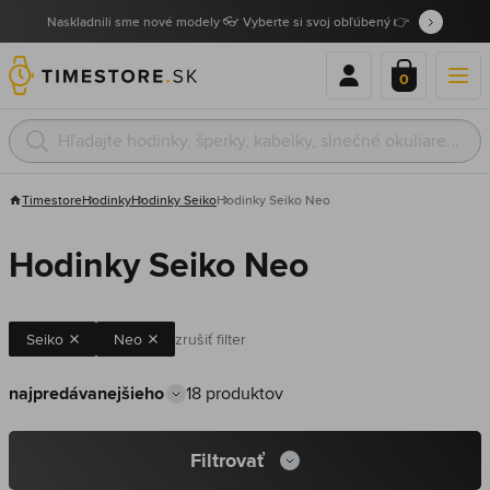
Naskladnili sme nové modely 👓 Vyberte si svoj obľúbený 👉
0
Timestore
Hodinky
Hodinky Seiko
Hodinky Seiko Neo
Hodinky Seiko Neo
Seiko
Neo
zrušiť filter
18 produktov
Filtrovať