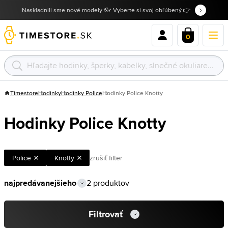
Naskladnili sme nové modely 👓 Vyberte si svoj obľúbený 👉
0
Timestore
Hodinky
Hodinky Police
Hodinky Police Knotty
Hodinky Police Knotty
Police
Knotty
zrušiť filter
2 produktov
Filtrovať