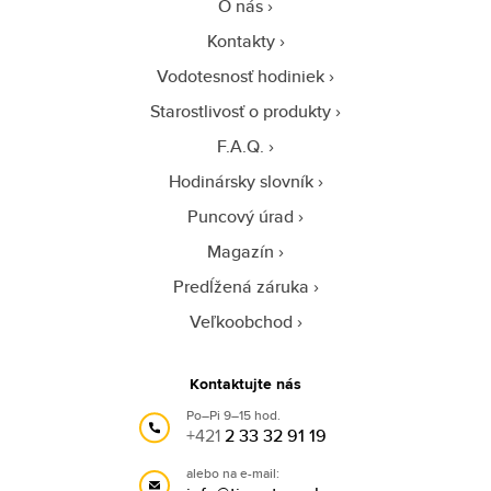
O nás
Kontakty
Vodotesnosť hodiniek
Starostlivosť o produkty
F.A.Q.
Hodinársky slovník
Puncový úrad
Magazín
Predĺžená záruka
Veľkoobchod
Kontaktujte nás
Po–Pi 9–15 hod.
+421
2 33 32 91 19
alebo na e-mail: