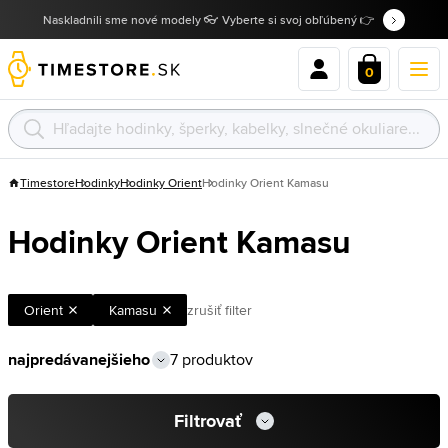
Naskladnili sme nové modely 👓 Vyberte si svoj obľúbený 👉
0
Timestore
Hodinky
Hodinky Orient
Hodinky Orient Kamasu
Hodinky Orient Kamasu
Orient
Kamasu
zrušiť filter
7 produktov
Filtrovať