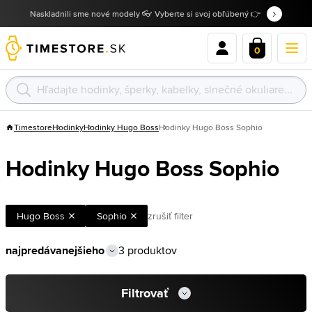
Naskladnili sme nové modely 👓 Vyberte si svoj obľúbený 👉
0
Timestore
Hodinky
Hodinky Hugo Boss
Hodinky Hugo Boss Sophio
Hodinky Hugo Boss Sophio
Hugo Boss
Sophio
zrušiť filter
3 produktov
Filtrovať