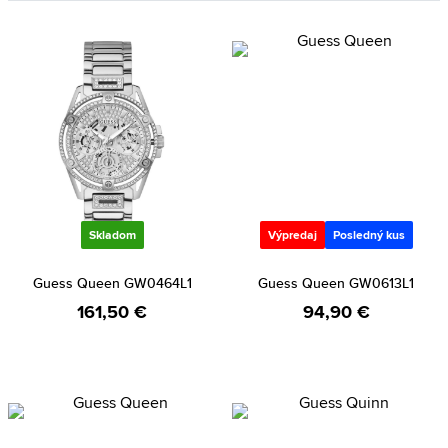
Skladom
Výpredaj
Posledný kus
Guess Queen GW0464L1
Guess Queen GW0613L1
161,50 €
94,90 €