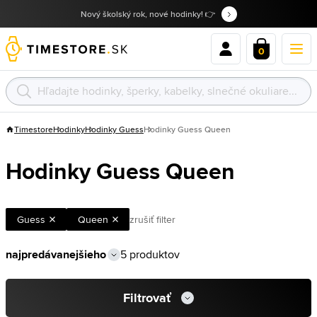
Nový školský rok, nové hodinky! 👉
0
Timestore
Hodinky
Hodinky Guess
Hodinky Guess Queen
Hodinky Guess Queen
Guess
Queen
zrušiť filter
5 produktov
Filtrovať