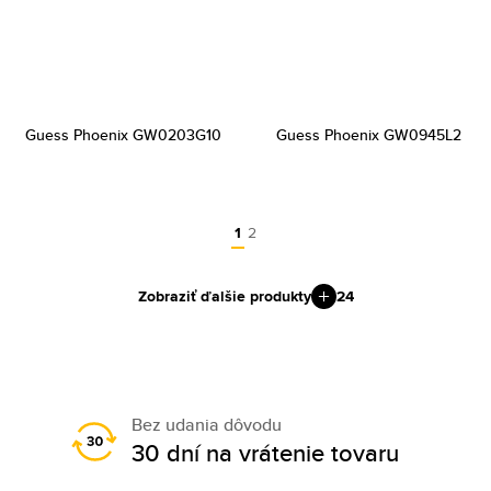
Guess Phoenix GW0203G10
Guess Phoenix GW0945L2
1
2
Zobraziť ďalšie produkty
24
Bez udania dôvodu
30 dní na vrátenie tovaru