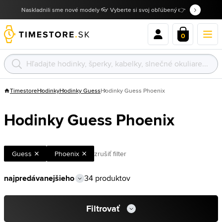
Naskladnili sme nové modely 👓 Vyberte si svoj obľúbený 👉
0
Timestore
Hodinky
Hodinky Guess
Hodinky Guess Phoenix
Hodinky Guess Phoenix
Guess
Phoenix
zrušiť filter
34 produktov
Filtrovať