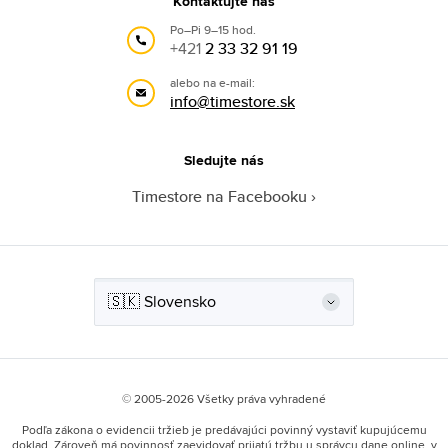
Kontaktujte nás
Po–Pi 9–15 hod.
+421
2 33 32 91 19
alebo na e-mail:
info@timestore.sk
Sledujte nás
Timestore na Facebooku
© 2005-2026 Všetky práva vyhradené
Podľa zákona o evidencii tržieb je predávajúci povinný vystaviť kupujúcemu
doklad. Zároveň má povinnosť zaevidovať prijatú tržbu u správcu dane online, v