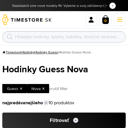
Naskladnili sme nové modely 👓 Vyberte si svoj obľúbený 👉
0
Timestore
Hodinky
Hodinky Guess
Hodinky Guess Nova
Hodinky Guess Nova
Guess
Nova
zrušiť filter
10 produktov
Filtrovať