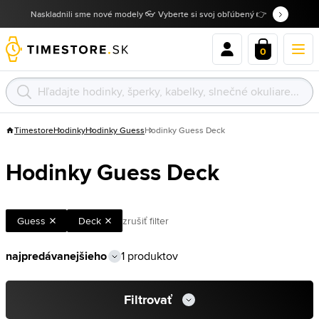
Naskladnili sme nové modely 👓 Vyberte si svoj obľúbený 👉
0
Timestore
Hodinky
Hodinky Guess
Hodinky Guess Deck
Hodinky Guess Deck
Guess
Deck
zrušiť filter
1 produktov
Filtrovať