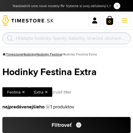
Naskladnili sme nové modely 👓 Vyberte si svoj obľúbený 👉
0
Timestore
Hodinky
Hodinky Festina
Hodinky Festina Extra
Hodinky Festina Extra
Festina
Extra
zrušiť filter
1 produktov
Filtrovať